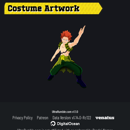
Costume Artwork
UltraRumble.com
v1.1.0
Privacy Policy
Patreon
Data Version: v1.14.0-Rc122