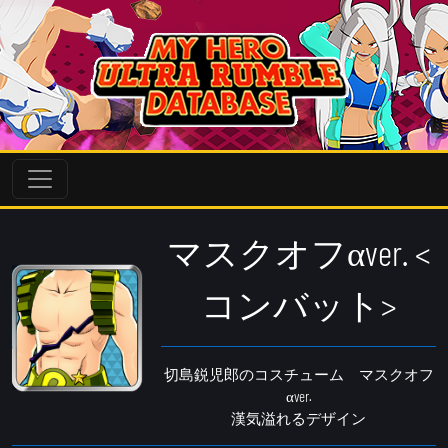
マスクオフαver. <
コンバット>
切島鋭児郎のコスチューム マスクオフ
αver.
漢気溢れるデザイン