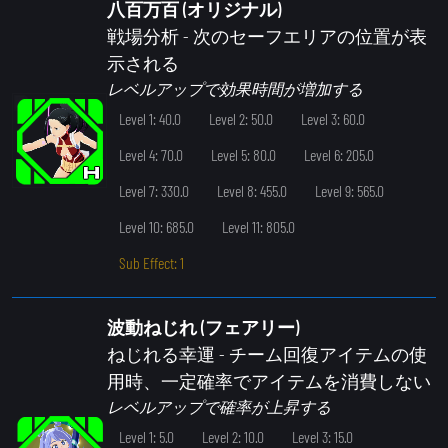
八百万百 (オリジナル)
戦場分析
- 次のセーフエリアの位置が表
示される
レベルアップで効果時間が増加する
Level 1: 40.0
Level 2: 50.0
Level 3: 60.0
Level 4: 70.0
Level 5: 80.0
Level 6: 205.0
Level 7: 330.0
Level 8: 455.0
Level 9: 565.0
Level 10: 685.0
Level 11: 805.0
Sub Effect: 1
波動ねじれ (フェアリー)
ねじれる幸運
- チーム回復アイテムの使
用時、一定確率でアイテムを消費しない
レベルアップで確率が上昇する
Level 1: 5.0
Level 2: 10.0
Level 3: 15.0