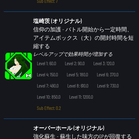
Sub Effect: 7
塩崎茨 (オリジナル)
信仰の加護
- バトル開始から一定時間、
アイテムボックス（大）の開封時間を短
縮する
レベルアップで効果時間が増加する
Level 1: 60.0
Level 2: 90.0
Level 3: 120.0
Level 4: 150.0
Level 5: 180.0
Level 6: 370.0
Level 7: 490.0
Level 8: 610.0
Level 9: 730.0
Level 10: 850.0
Level 11: 1200.0
Sub Effect: 0.2
オーバーホール (オリジナル)
強化蘇生
- 蘇生した味方のGPが回復する