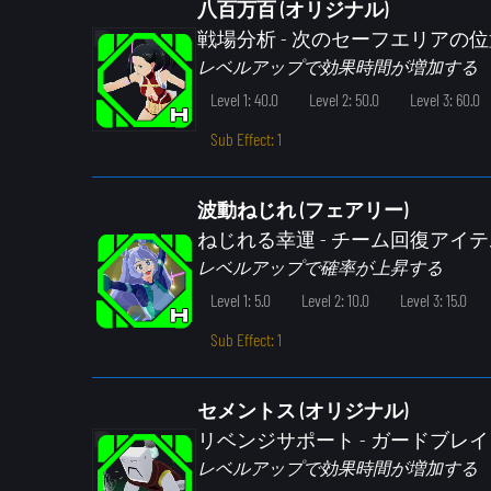
八百万百 (オリジナル)
戦場分析
- 次のセーフエリアの
レベルアップで効果時間が増加する
Level 1: 40.0
Level 2: 50.0
Level 3: 60.0
Sub Effect: 1
波動ねじれ (フェアリー)
ねじれる幸運
- チーム回復アイ
レベルアップで確率が上昇する
Level 1: 5.0
Level 2: 10.0
Level 3: 15.0
Sub Effect: 1
セメントス (オリジナル)
リベンジサポート
- ガードブレ
レベルアップで効果時間が増加する