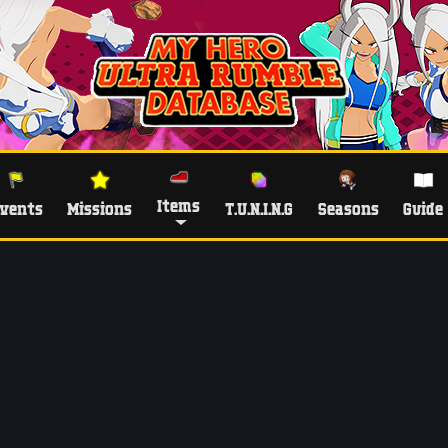
Items
vents
Missions
T.U.N.I.N.G
Seasons
Guide