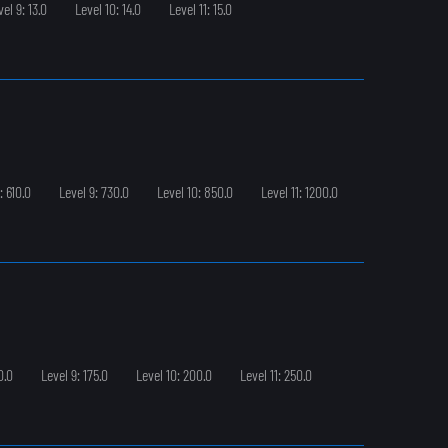
vel 9: 13.0
Level 10: 14.0
Level 11: 15.0
: 610.0
Level 9: 730.0
Level 10: 850.0
Level 11: 1200.0
0.0
Level 9: 175.0
Level 10: 200.0
Level 11: 250.0