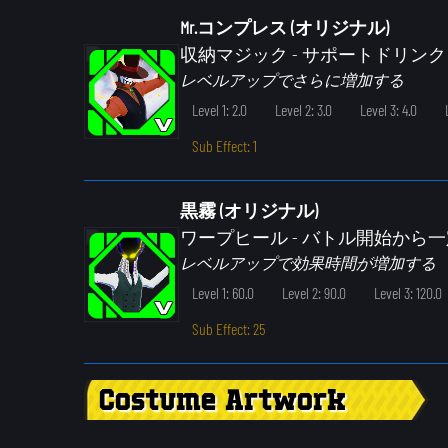
Mr.コンプレス (オリジナル)
収納マジック
- サポートドリン
レベルアップでさらに増加する
Level 1: 2.0
Level 2: 3.0
Level 3: 4.0
Sub Effect: 1
黒霧 (オリジナル)
ワープヒール
- バトル開始から
レベルアップで効果時間が増加する
Level 1: 60.0
Level 2: 90.0
Level 3: 120.0
Sub Effect: 25
Costume Artwork