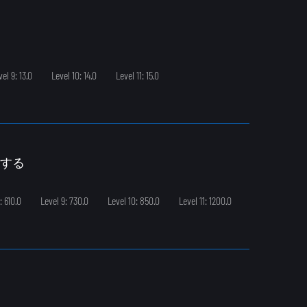
vel 9: 13.0
Level 10: 14.0
Level 11: 15.0
復する
: 610.0
Level 9: 730.0
Level 10: 850.0
Level 11: 1200.0