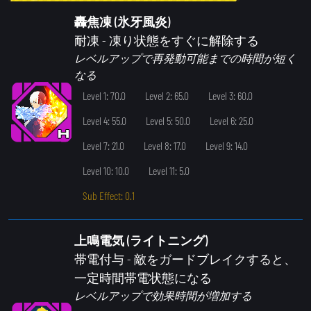
轟焦凍 (氷牙風炎)
耐凍
- 凍り状態をすぐに解除する
レベルアップで再発動可能までの時間が短く
なる
Level 1: 70.0
Level 2: 65.0
Level 3: 60.0
Level 4: 55.0
Level 5: 50.0
Level 6: 25.0
Level 7: 21.0
Level 8: 17.0
Level 9: 14.0
Level 10: 10.0
Level 11: 5.0
Sub Effect: 0.1
上鳴電気 (ライトニング)
帯電付与
- 敵をガードブレイクすると、
一定時間帯電状態になる
レベルアップで効果時間が増加する