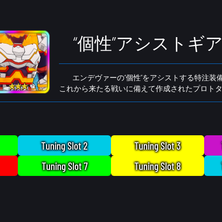
“個性”アシストギ
エンデヴァーの“個性”をアシストする特注装
これから来たる戦いに備えて作成されたプロト
Tuning Slot 2
Tuning Slot 3
Tuning Slot 7
Tuning Slot 8