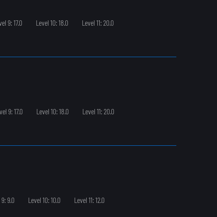
el 9: 17.0
Level 10: 18.0
Level 11: 20.0
vel 9: 17.0
Level 10: 18.0
Level 11: 20.0
 9: 9.0
Level 10: 10.0
Level 11: 12.0