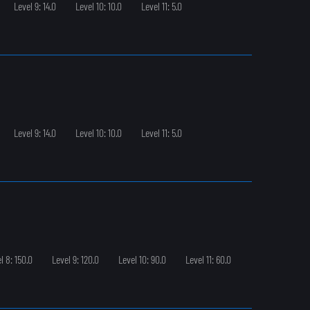
Level 9: 14.0
Level 10: 10.0
Level 11: 5.0
Level 9: 14.0
Level 10: 10.0
Level 11: 5.0
l 8: 150.0
Level 9: 120.0
Level 10: 90.0
Level 11: 60.0