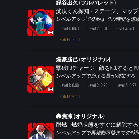
緑谷出久 (フルバレット)
洸汰くん探知
- ステージ、マッ
レベルアップで発動までの時間を短
Level 1: 60.0
Level 2: 56.0
Level 3: 52.0
Sub Effect: 1
爆豪勝己 (オリジナル)
撃破PUチャージ
- 敵をK.O.すると
レベルアップで溜まる量が増加する
Level 1: 0.99
Level 2: 0.98
Level 3: 0.97
Sub Effect: 1
轟焦凍 (オリジナル)
耐燃
- 燃焼状態をすぐに解除する
レベルアップで再発動可能までの時