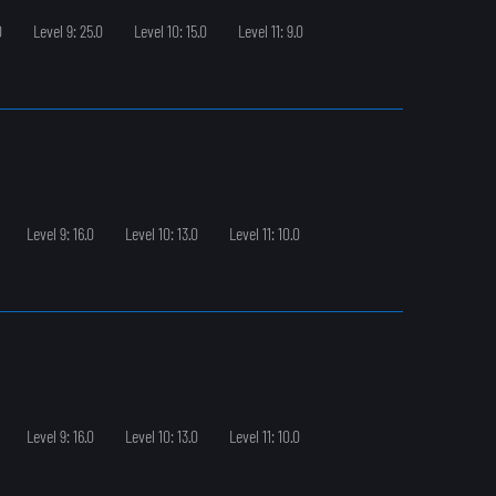
0
Level 9: 25.0
Level 10: 15.0
Level 11: 9.0
Level 9: 16.0
Level 10: 13.0
Level 11: 10.0
Level 9: 16.0
Level 10: 13.0
Level 11: 10.0