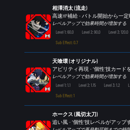
相澤消太 (流走)
高速HP補給
- バトル開始から一
レベルアップで効果時間が増加する
Level 1: 60.0
Level 2: 90.0
Level 3: 120.0
Sub Effect: 0.7
天喰環 (オリジナル)
アビリティ再現
- “個性”技カ
レベルアップで効果時間が増加する
Level 1: 1.1
Level 2: 1.15
Level 3: 1.2
L
Sub Effect: 1
ホークス (風切太刀)
追い風
- “個性”技レベルがアップ
レベルアップで再発動可能までの時