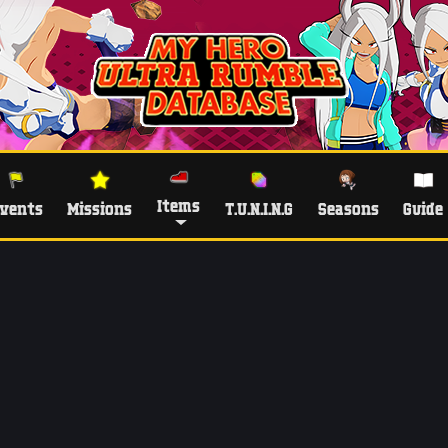
Items
vents
Missions
T.U.N.I.N.G
Seasons
Guide