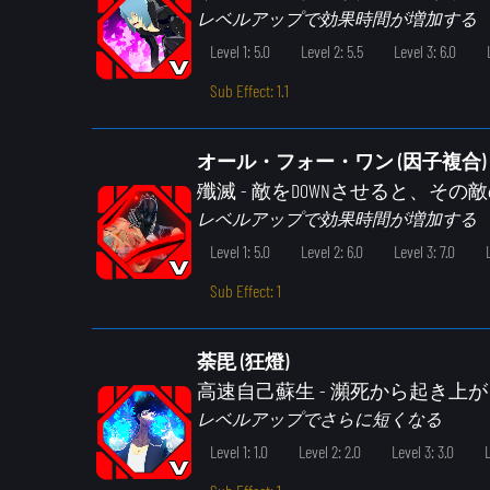
レベルアップで効果時間が増加する
Level 1: 5.0
Level 2: 5.5
Level 3: 6.0
Sub Effect: 1.1
オール・フォー・ワン (因子複合)
殲滅
- 敵をDOWNさせると、そ
レベルアップで効果時間が増加する
Level 1: 5.0
Level 2: 6.0
Level 3: 7.0
Sub Effect: 1
荼毘 (狂燈)
高速自己蘇生
- 瀕死から起き上
レベルアップでさらに短くなる
Level 1: 1.0
Level 2: 2.0
Level 3: 3.0
L