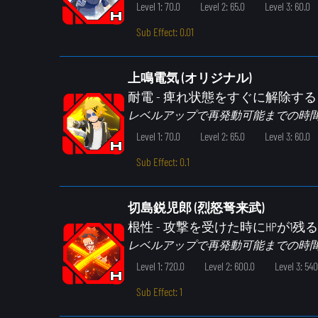
Level 1: 70.0
Level 2: 65.0
Level 3: 60.0
Sub Effect: 0.01
上鳴電気 (オリジナル)
耐電
- 痺れ状態をすぐに解除する
レベルアップで再発動可能までの時
Level 1: 70.0
Level 2: 65.0
Level 3: 60.0
Sub Effect: 0.1
切島鋭児郎 (烈怒弩来武)
根性
- 攻撃を受けた時にHPが1残る
レベルアップで再発動可能までの時
Level 1: 720.0
Level 2: 600.0
Level 3: 540
Sub Effect: 1