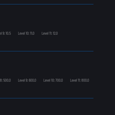
l 9: 10.5
Level 10: 11.0
Level 11: 12.0
 8: 500.0
Level 9: 600.0
Level 10: 700.0
Level 11: 800.0