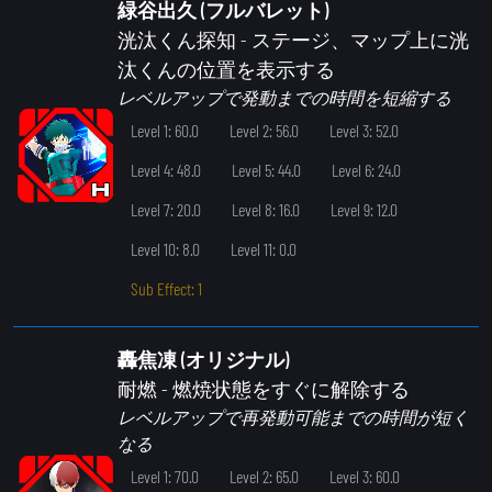
緑谷出久 (フルバレット)
洸汰くん探知
- ステージ、マップ上に洸
汰くんの位置を表示する
レベルアップで発動までの時間を短縮する
Level 1: 60.0
Level 2: 56.0
Level 3: 52.0
Level 4: 48.0
Level 5: 44.0
Level 6: 24.0
Level 7: 20.0
Level 8: 16.0
Level 9: 12.0
Level 10: 8.0
Level 11: 0.0
Sub Effect: 1
轟焦凍 (オリジナル)
耐燃
- 燃焼状態をすぐに解除する
レベルアップで再発動可能までの時間が短く
なる
Level 1: 70.0
Level 2: 65.0
Level 3: 60.0