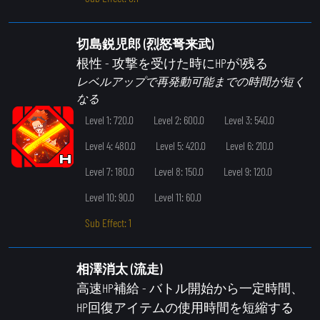
切島鋭児郎 (烈怒弩来武)
根性
- 攻撃を受けた時にHPが1残る
レベルアップで再発動可能までの時間が短く
なる
Level 1: 720.0
Level 2: 600.0
Level 3: 540.0
Level 4: 480.0
Level 5: 420.0
Level 6: 210.0
Level 7: 180.0
Level 8: 150.0
Level 9: 120.0
Level 10: 90.0
Level 11: 60.0
Sub Effect: 1
相澤消太 (流走)
高速HP補給
- バトル開始から一定時間、
HP回復アイテムの使用時間を短縮する