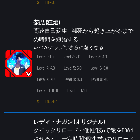
Sub Effect: 1
荼毘 (狂燈)
高速自己蘇生
- 瀕死から起き上がるまで
の時間を短縮する
レベルアップでさらに短くなる
Level 1: 1.0
Level 2: 2.0
Level 3: 3.0
Level 4: 4.0
Level 5: 5.0
Level 6: 6.0
Level 7: 7.0
Level 8: 8.0
Level 9: 9.0
Level 10: 10.0
Level 11: 12.0
Sub Effect: 1
レディ・ナガン (オリジナル)
クイックリロード
- “個性”技αで敵をDOWN
させると、一定時間“個性”技αのリロード