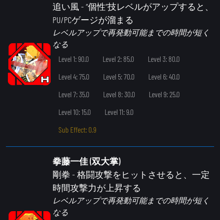
追い風
- “個性”技レベルがアップすると、
PU/PCゲージが溜まる
レベルアップで再発動可能までの時間が短く
なる
Level 1: 90.0
Level 2: 85.0
Level 3: 80.0
Level 4: 75.0
Level 5: 70.0
Level 6: 40.0
Level 7: 35.0
Level 8: 30.0
Level 9: 25.0
Level 10: 15.0
Level 11: 9.0
Sub Effect: 0.9
拳藤一佳 (双大掌)
剛拳
- 格闘攻撃をヒットさせると、一定
時間攻撃力が上昇する
レベルアップで再発動可能までの時間が短く
なる