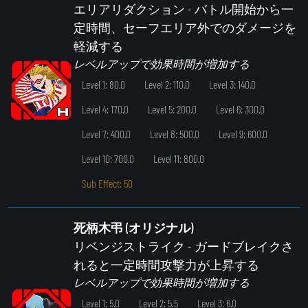
エリアリダクション
- バトル開始から一
定時間、セーフエリア外でのダメージを
軽減する
レベルアップで効果時間が増加する
Level 1: 80.0
Level 2: 110.0
Level 3: 140.0
Level 4: 170.0
Level 5: 200.0
Level 6: 300.0
Level 7: 400.0
Level 8: 500.0
Level 9: 600.0
Level 10: 700.0
Level 11: 800.0
Sub Effect: 50
死柄木弔 (オリジナル)
リベンジストライク
- ガードブレイクさ
れると一定時間攻撃力が上昇する
レベルアップで効果時間が増加する
Level 1: 5.0
Level 2: 5.5
Level 3: 6.0