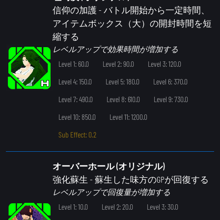
信仰の加護
- バトル開始から一定時間、
アイテムボックス（大）の開封時間を短
縮する
レベルアップで効果時間が増加する
Level 1: 60.0
Level 2: 90.0
Level 3: 120.0
Level 4: 150.0
Level 5: 180.0
Level 6: 370.0
Level 7: 490.0
Level 8: 610.0
Level 9: 730.0
Level 10: 850.0
Level 11: 1200.0
Sub Effect: 0.2
オーバーホール (オリジナル)
強化蘇生
- 蘇生した味方のGPが回復する
レベルアップで回復量が増加する
Level 1: 10.0
Level 2: 20.0
Level 3: 30.0