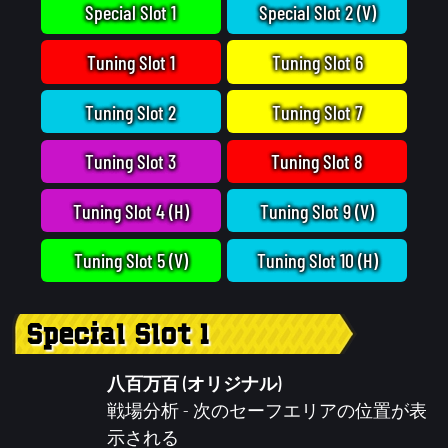
Special Slot 1
Special Slot 2 (V)
Tuning Slot 1
Tuning Slot 6
Tuning Slot 2
Tuning Slot 7
Tuning Slot 3
Tuning Slot 8
Tuning Slot 4 (H)
Tuning Slot 9 (V)
Tuning Slot 5 (V)
Tuning Slot 10 (H)
Special Slot 1
八百万百 (オリジナル)
戦場分析
- 次のセーフエリアの位置が表
示される