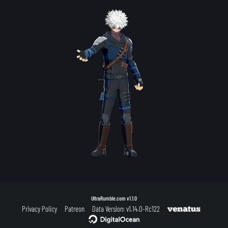
UltraRumble.com
v1.1.0
Privacy Policy
Patreon
Data Version: v1.14.0-Rc122