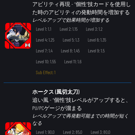
アビリティ再現
- “個性”技カードを使用し
た時のアビリティの発動時間を増加する
レベルアップで効果時間が増加する
Level 1: 1.1
Level 2: 1.15
Level 3: 1.2
Level 4: 1.25
Level 5: 1.3
Level 6: 1.35
Level 7: 1.4
Level 8: 1.45
Level 9: 1.5
Level 10: 1.55
Level 11: 1.6
Sub Effect: 1
ホークス (風切太刀)
追い風
- “個性”技レベルがアップすると、
PU/PCゲージが溜まる
レベルアップで再発動可能までの時間が短く
なる
Level 1: 90.0
Level 2: 85.0
Level 3: 80.0