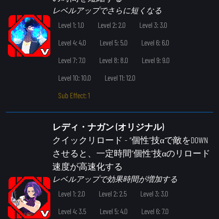
レベルアップでさらに短くなる
Level 1: 1.0
Level 2: 2.0
Level 3: 3.0
Level 4: 4.0
Level 5: 5.0
Level 6: 6.0
Level 7: 7.0
Level 8: 8.0
Level 9: 9.0
Level 10: 10.0
Level 11: 12.0
Sub Effect: 1
レディ・ナガン (オリジナル)
クイックリロード
- “個性”技αで敵をDOWN
させると、一定時間“個性”技αのリロード
速度が高速化する
レベルアップで効果時間が増加する
Level 1: 2.0
Level 2: 2.5
Level 3: 3.0
Level 4: 3.5
Level 5: 4.0
Level 6: 7.0