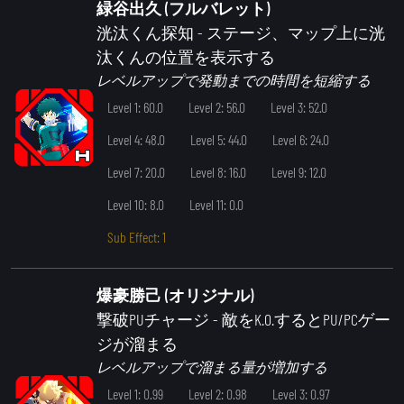
緑谷出久 (フルバレット)
洸汰くん探知
- ステージ、マップ上に洸
汰くんの位置を表示する
レベルアップで発動までの時間を短縮する
Level 1: 60.0
Level 2: 56.0
Level 3: 52.0
Level 4: 48.0
Level 5: 44.0
Level 6: 24.0
Level 7: 20.0
Level 8: 16.0
Level 9: 12.0
Level 10: 8.0
Level 11: 0.0
Sub Effect: 1
爆豪勝己 (オリジナル)
撃破PUチャージ
- 敵をK.O.するとPU/PCゲー
ジが溜まる
レベルアップで溜まる量が増加する
Level 1: 0.99
Level 2: 0.98
Level 3: 0.97