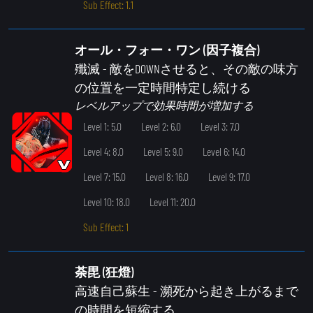
Sub Effect: 1.1
オール・フォー・ワン (因子複合)
殲滅
- 敵をDOWNさせると、その敵の味方
の位置を一定時間特定し続ける
レベルアップで効果時間が増加する
Level 1: 5.0
Level 2: 6.0
Level 3: 7.0
Level 4: 8.0
Level 5: 9.0
Level 6: 14.0
Level 7: 15.0
Level 8: 16.0
Level 9: 17.0
Level 10: 18.0
Level 11: 20.0
Sub Effect: 1
荼毘 (狂燈)
高速自己蘇生
- 瀕死から起き上がるまで
の時間を短縮する