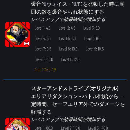
爆音PUヴォイス
- PU/PCを発動した時に周
囲の敵を爆音やられ状態にする
レベルアップで効果時間が増加する
Level 1: 4.0
Level 2: 4.5
Level 3: 5.0
Level 4: 5.5
Level 5: 6.0
Level 6: 9.0
Level 7: 9.5
Level 8: 10.0
Level 9: 10.5
Level 10: 11.0
Level 11: 12.0
Sub Effect: 1.5
スターアンドストライプ (オリジナル)
エリアリダクション
- バトル開始から一
定時間、セーフエリア外でのダメージを
軽減する
レベルアップで効果時間が増加する
Level 1: 80.0
Level 2: 110.0
Level 3: 140.0