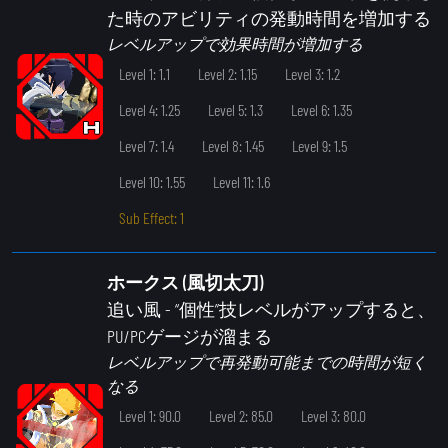
た時のアビリティの発動時間を増加する
レベルアップで効果時間が増加する
Level 1: 1.1
Level 2: 1.15
Level 3: 1.2
Level 4: 1.25
Level 5: 1.3
Level 6: 1.35
Level 7: 1.4
Level 8: 1.45
Level 9: 1.5
Level 10: 1.55
Level 11: 1.6
Sub Effect: 1
ホークス (風切太刀)
追い風
- “個性”技レベルがアップすると、
PU/PCゲージが溜まる
レベルアップで再発動可能までの時間が短く
なる
Level 1: 90.0
Level 2: 85.0
Level 3: 80.0