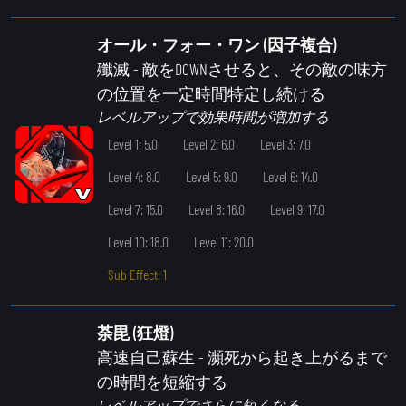
オール・フォー・ワン (因子複合)
殲滅
- 敵をDOWNさせると、その敵の味方
の位置を一定時間特定し続ける
レベルアップで効果時間が増加する
Level 1: 5.0
Level 2: 6.0
Level 3: 7.0
Level 4: 8.0
Level 5: 9.0
Level 6: 14.0
Level 7: 15.0
Level 8: 16.0
Level 9: 17.0
Level 10: 18.0
Level 11: 20.0
Sub Effect: 1
荼毘 (狂燈)
高速自己蘇生
- 瀕死から起き上がるまで
の時間を短縮する
レベルアップでさらに短くなる