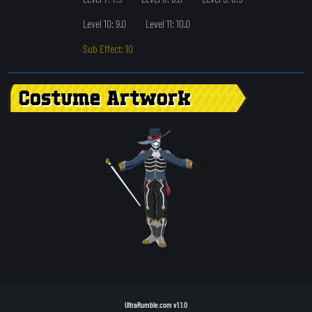
Level 10: 9.0
Level 11: 10.0
Sub Effect: 10
Costume Artwork
UltraRumble.com
v1.1.0