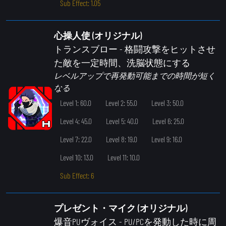
Sub Effect: 1.05
心操人使 (オリジナル)
トランスブロー
- 格闘攻撃をヒットさせ
た敵を一定時間、洗脳状態にする
レベルアップで再発動可能までの時間が短く
なる
Level 1: 60.0
Level 2: 55.0
Level 3: 50.0
Level 4: 45.0
Level 5: 40.0
Level 6: 25.0
Level 7: 22.0
Level 8: 19.0
Level 9: 16.0
Level 10: 13.0
Level 11: 10.0
Sub Effect: 6
プレゼント・マイク (オリジナル)
爆音PUヴォイス
- PU/PCを発動した時に周