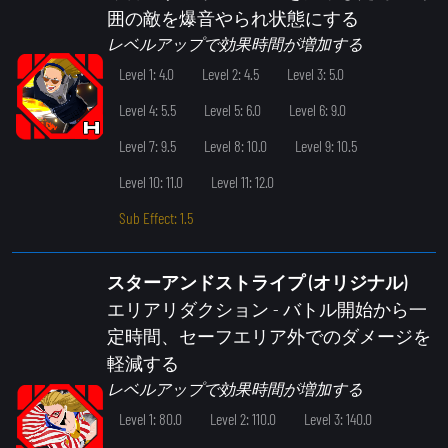
囲の敵を爆音やられ状態にする
レベルアップで効果時間が増加する
Level 1: 4.0
Level 2: 4.5
Level 3: 5.0
Level 4: 5.5
Level 5: 6.0
Level 6: 9.0
Level 7: 9.5
Level 8: 10.0
Level 9: 10.5
Level 10: 11.0
Level 11: 12.0
Sub Effect: 1.5
スターアンドストライプ (オリジナル)
エリアリダクション
- バトル開始から一
定時間、セーフエリア外でのダメージを
軽減する
レベルアップで効果時間が増加する
Level 1: 80.0
Level 2: 110.0
Level 3: 140.0