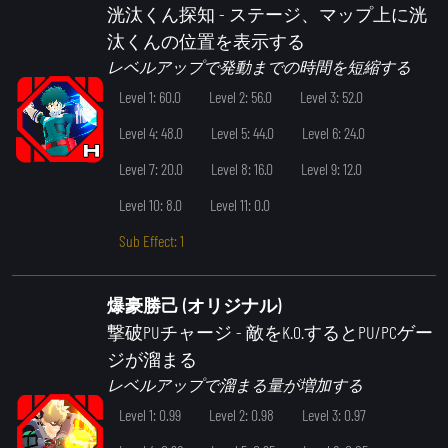
洸汰くん探知
- ステージ、マップ上に洸
汰くんの位置を表示する
レベルアップで発動までの時間を短縮する
Level 1: 60.0
Level 2: 56.0
Level 3: 52.0
Level 4: 48.0
Level 5: 44.0
Level 6: 24.0
Level 7: 20.0
Level 8: 16.0
Level 9: 12.0
Level 10: 8.0
Level 11: 0.0
Sub Effect: 1
爆豪勝己 (オリジナル)
撃破PUチャージ
- 敵をK.O.するとPU/PCゲー
ジが溜まる
レベルアップで溜まる量が増加する
Level 1: 0.99
Level 2: 0.98
Level 3: 0.97