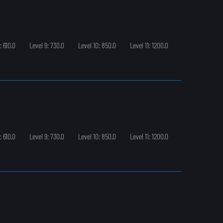
: 610.0
Level 9: 730.0
Level 10: 850.0
Level 11: 1200.0
: 610.0
Level 9: 730.0
Level 10: 850.0
Level 11: 1200.0