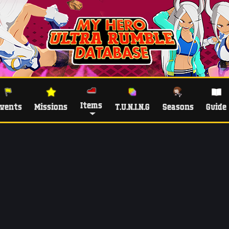
Items
vents
Missions
T.U.N.I.N.G
Seasons
Guide