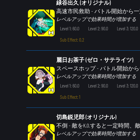
緑谷出久 (オリジナル)
高速市民救助
- バトル開始から
レベルアップで効果時間が増加する
Level 1: 60.0
Level 2: 90.0
Level 3: 120.0
Sub Effect: 0.2
麗日お茶子 (ゼロ・サテライツ)
スペースホップ
- バトル開始か
レベルアップで効果時間が増加する
Level 1: 60.0
Level 2: 90.0
Level 3: 120.0
Sub Effect: 1
切島鋭児郎 (オリジナル)
不倒
- 敵をK.O.すると一定時
レベルアップで効果時間が増加する