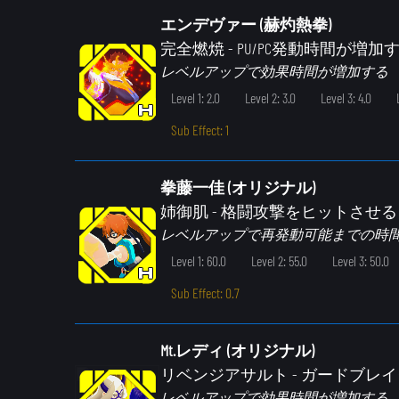
エンデヴァー (赫灼熱拳)
完全燃焼
- PU/PC発動時間が増加
レベルアップで効果時間が増加する
Level 1: 2.0
Level 2: 3.0
Level 3: 4.0
Sub Effect: 1
拳藤一佳 (オリジナル)
姉御肌
- 格闘攻撃をヒットさせ
レベルアップで再発動可能までの時
Level 1: 60.0
Level 2: 55.0
Level 3: 50.0
Sub Effect: 0.7
Mt.レディ (オリジナル)
リベンジアサルト
- ガードブレ
レベルアップで効果時間が増加する