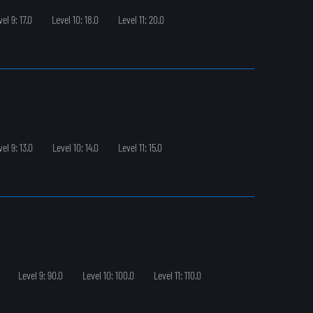
el 9: 17.0
Level 10: 18.0
Level 11: 20.0
vel 9: 13.0
Level 10: 14.0
Level 11: 15.0
Level 9: 90.0
Level 10: 100.0
Level 11: 110.0