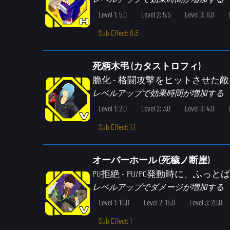
Level 1: 5.0
Level 2: 5.5
Level 3: 6.0
Sub Effect: 0.8
死柄木弔 (カタストロフィ)
脆化
- 格闘攻撃をヒットさせた
レベルアップで効果時間が増加する
Level 1: 2.0
Level 2: 3.0
Level 3: 4.0
Sub Effect: 1.1
オーバーホール (死穢ノ断崖)
PU拒絶
- PU/PC発動時に、ふ
レベルアップでダメージが増加する
Level 1: 10.0
Level 2: 15.0
Level 3: 20.0
Sub Effect: 1