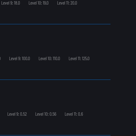
Level 9: 18.0
Level 10: 19.0
Level 11: 20.0
0
Level 9: 100.0
Level 10: 110.0
Level 11: 125.0
Level 9: 0.52
Level 10: 0.56
Level 11: 0.6