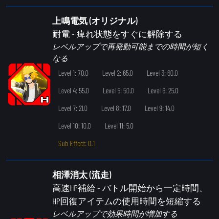
上鳴電気 (オリジナル)
耐電
- 痺れ状態をすぐに解除する
レベルアップで再発動可能までの時間が短く
なる
Level 1: 70.0
Level 2: 65.0
Level 3: 60.0
Level 4: 55.0
Level 5: 50.0
Level 6: 25.0
Level 7: 21.0
Level 8: 17.0
Level 9: 14.0
Level 10: 10.0
Level 11: 5.0
Sub Effect: 0.1
相澤消太 (流走)
高速HP補給
- バトル開始から一定時間、
HP回復アイテムの使用時間を短縮する
レベルアップで効果時間が増加する