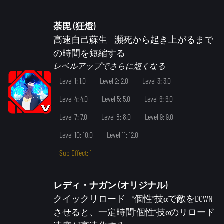
荼毘 (狂燈)
高速自己蘇生
- 瀕死から起き上がるまで
の時間を短縮する
レベルアップでさらに短くなる
Level 1: 1.0
Level 2: 2.0
Level 3: 3.0
Level 4: 4.0
Level 5: 5.0
Level 6: 6.0
Level 7: 7.0
Level 8: 8.0
Level 9: 9.0
Level 10: 10.0
Level 11: 12.0
Sub Effect: 1
レディ・ナガン (オリジナル)
クイックリロード
- “個性”技αで敵をDOWN
させると、一定時間“個性”技αのリロード