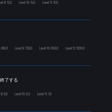
vel 9: 13.0
Level 10: 14.0
Level 11: 15.0
: 610.0
Level 9: 730.0
Level 10: 850.0
Level 11: 1200.0
が終了する
 9: 6.0
Level 10: 6.5
Level 11: 7.0