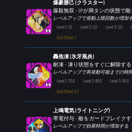
爆豪勝己 (クラスター)
爆殺無双
- GPが満タンの状態で
レベルアップで発動上限回数が増加
Level 1: 1.0
Level 2: 2.0
Level 3: 3.0
L
Sub Effect: 1
轟焦凍 (氷牙風炎)
耐凍
- 凍り状態をすぐに解除する
レベルアップで再発動可能までの時
Level 1: 70.0
Level 2: 65.0
Level 3: 60.0
Sub Effect: 0.1
上鳴電気 (ライトニング)
帯電付与
- 敵をガードブレイク
レベルアップで効果時間が増加する