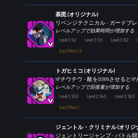
荼毘 (オリジナル)
リベンジテクニカル
- ガード
レベルアップで効果時間が増加する
Level 1: 5.0
Level 2: 5.5
Level 3: 6.0
Sub Effect: 1.5
トガヒミコ (オリジナル)
HPチウチウ
- 敵をDOWNさせると
レベルアップで回復量が増加する
Level 1: 50.0
Level 2: 54.0
Level 3: 58.0
Sub Effect: 1
ジェントル・クリミナル (オリジ
ジェントリージャンプ
- バト