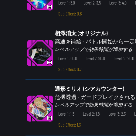
Level 1: 3.0
Level 2: 3.5
Level 3: 4.0
Sub Effect: 0.8
相澤消太 (オリジナル)
高速GP補給
- バトル開始から一
レベルアップで効果時間が増加する
Level 1: 60.0
Level 2: 90.0
Level 3: 120.0
Sub Effect: 0.7
通形ミリオ (シアカウンター)
危機透過
- ガードブレイクされ
レベルアップで効果時間が増加する
Level 1: 1.3
Level 2: 1.8
Level 3: 2.3
L
Sub Effect: 1.3