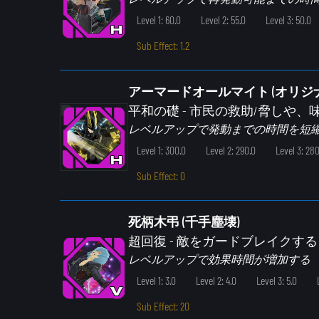
Level 1: 60.0
Level 2: 55.0
Level 3: 50.0
Sub Effect: 1.2
アーマードオールマイト (オリジ
平和の礎
- 市民の救助/脅しや、
レベルアップで発動までの時間を短
Level 1: 300.0
Level 2: 290.0
Level 3: 280
Sub Effect: 0
死柄木弔 (千手塵壊)
超回復
- 敵をガードブレイクする
レベルアップで効果時間が増加する
Level 1: 3.0
Level 2: 4.0
Level 3: 5.0
Sub Effect: 20