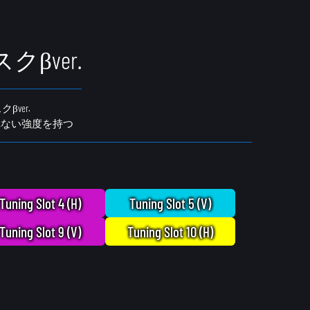
βver.
ver.
れない強度を持つ
Tuning Slot 4 (H)
Tuning Slot 5 (V)
Tuning Slot 9 (V)
Tuning Slot 10 (H)