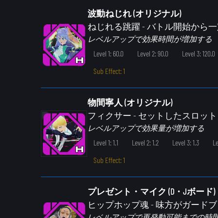
波動ねじれ (オリジナル)
ねじれる跳躍
- バトル開始から
レベルアップで効果時間が増加する
Level 1: 60.0
Level 2: 90.0
Level 3: 120.0
Sub Effect: 1
物間寧人 (オリジナル)
フィクサー
- セットしたスロッ
レベルアップで効果量が増加する
Level 1: 1.1
Level 2: 1.2
Level 3: 1.3
Le
Sub Effect: 1
プレゼント・マイク (D・Jボード)
ヒップホップ魂
- 味方がガード
レベルアップで再発動可能までの時