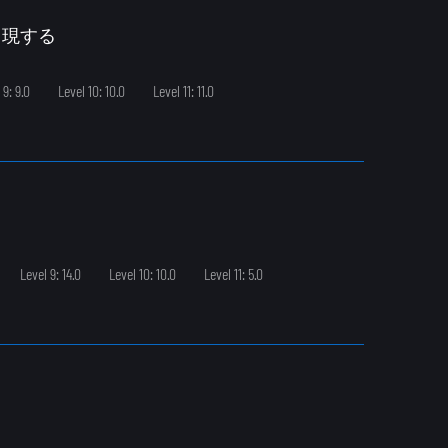
出現する
 9: 9.0
Level 10: 10.0
Level 11: 11.0
Level 9: 14.0
Level 10: 10.0
Level 11: 5.0