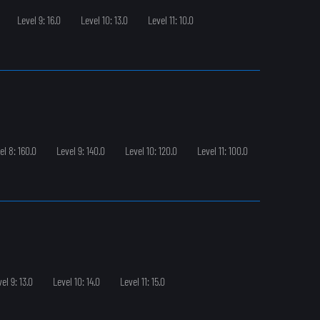
Level 9: 16.0
Level 10: 13.0
Level 11: 10.0
el 8: 160.0
Level 9: 140.0
Level 10: 120.0
Level 11: 100.0
el 9: 13.0
Level 10: 14.0
Level 11: 15.0