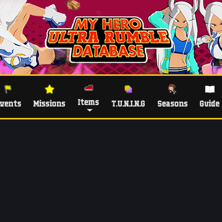
Items
vents
Missions
T.U.N.I.N.G
Seasons
Guide