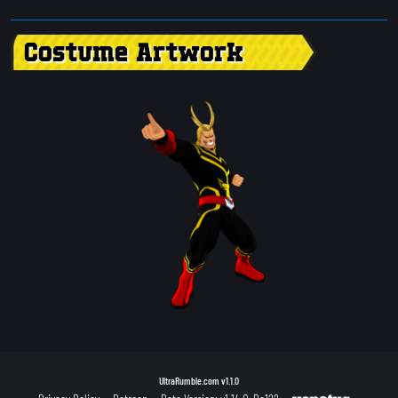
Costume Artwork
UltraRumble.com
v1.1.0