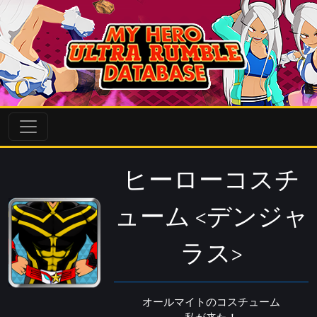
ヒーローコスチ
ューム <デンジャ
ラス>
オールマイトのコスチューム
私が来た！