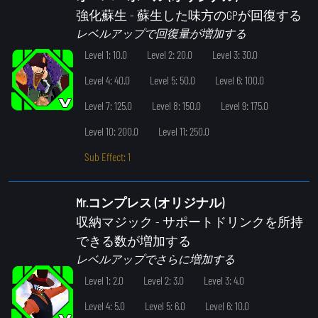
強化蘇生
- 蘇生した味方のGPが回復する
レベルアップで回復量が増加する
Level 1: 10.0
Level 2: 20.0
Level 3: 30.0
Level 4: 40.0
Level 5: 50.0
Level 6: 100.0
Level 7: 125.0
Level 8: 150.0
Level 9: 175.0
Level 10: 200.0
Level 11: 250.0
Sub Effect: 1
Mr.コンプレス (オリジナル)
収納マジック
- サポートドリンクを所持
できる数が増加する
レベルアップでさらに増加する
Level 1: 2.0
Level 2: 3.0
Level 3: 4.0
Level 4: 5.0
Level 5: 6.0
Level 6: 10.0