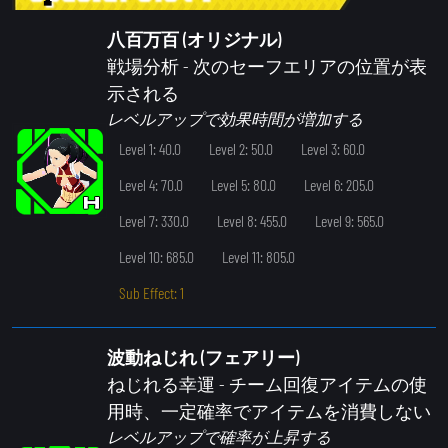
八百万百 (オリジナル)
戦場分析
- 次のセーフエリアの位置が表
示される
レベルアップで効果時間が増加する
Level 1: 40.0
Level 2: 50.0
Level 3: 60.0
Level 4: 70.0
Level 5: 80.0
Level 6: 205.0
Level 7: 330.0
Level 8: 455.0
Level 9: 565.0
Level 10: 685.0
Level 11: 805.0
Sub Effect: 1
波動ねじれ (フェアリー)
ねじれる幸運
- チーム回復アイテムの使
用時、一定確率でアイテムを消費しない
レベルアップで確率が上昇する