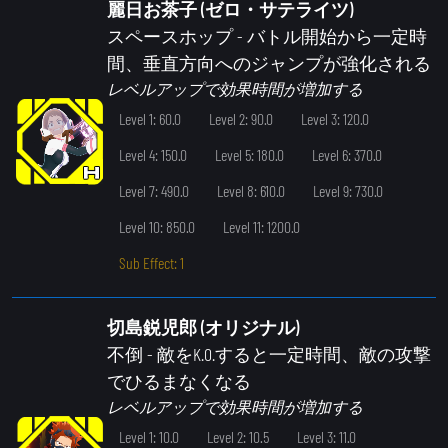
麗日お茶子 (ゼロ・サテライツ)
スペースホップ
- バトル開始から一定時
間、垂直方向へのジャンプが強化される
レベルアップで効果時間が増加する
Level 1: 60.0
Level 2: 90.0
Level 3: 120.0
Level 4: 150.0
Level 5: 180.0
Level 6: 370.0
Level 7: 490.0
Level 8: 610.0
Level 9: 730.0
Level 10: 850.0
Level 11: 1200.0
Sub Effect: 1
切島鋭児郎 (オリジナル)
不倒
- 敵をK.O.すると一定時間、敵の攻撃
でひるまなくなる
レベルアップで効果時間が増加する
Level 1: 10.0
Level 2: 10.5
Level 3: 11.0