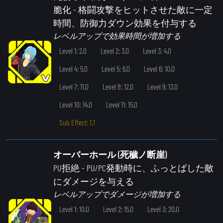
脆化
- 格闘攻撃をヒットさせた敵に一定
時間、防御力ダウン効果を付与する
レベルアップで効果時間が増加する
Level 1: 2.0
Level 2: 3.0
Level 3: 4.0
Level 4: 5.0
Level 5: 6.0
Level 6: 10.0
Level 7: 11.0
Level 8: 12.0
Level 9: 13.0
Level 10: 14.0
Level 11: 15.0
Sub Effect: 1.1
オーバーホール (死穢ノ断崖)
PU拒絶
- PU/PC発動時に、ふっとばした敵
にダメージを与える
レベルアップでダメージが増加する
Level 1: 10.0
Level 2: 15.0
Level 3: 20.0