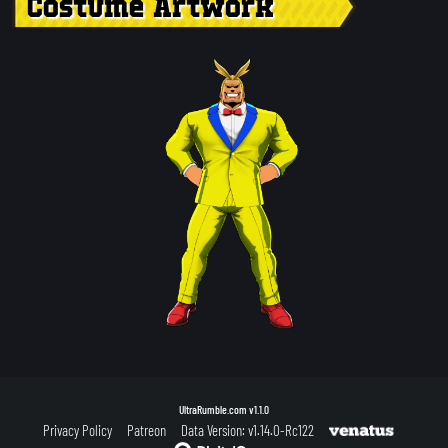
Costume Artwork
UltraRumble.com
v1.1.0
Privacy Policy
Patreon
Data Version: v1.14.0-Rc122