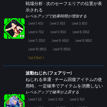
戦場分析
- 次のセーフエリアの位置が表
示される
レベルアップで効果時間が増加する
Level 1: 40.0
Level 2: 50.0
Level 3: 60.0
Level 4: 70.0
Level 5: 80.0
Level 6: 205.0
Level 7: 330.0
Level 8: 455.0
Level 9: 565.0
Level 10: 685.0
Level 11: 805.0
Sub Effect: 1
波動ねじれ (フェアリー)
ねじれる幸運
- チーム回復アイテムの使
用時、一定確率でアイテムを消費しない
レベルアップで確率が上昇する
Level 1: 5.0
Level 2: 10.0
Level 3: 15.0